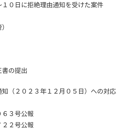
～１０日に拒絶理由通知を受けた案件
管）
正書の提出
通知（２０２３年１２月０５日）への対応
０６３号公報
７２２号公報