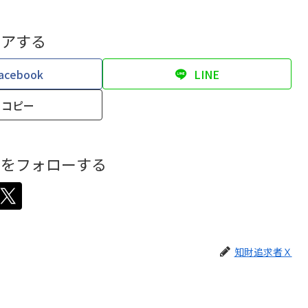
ェアする
acebook
LINE
コピー
Ｘをフォローする
知財追求者Ｘ