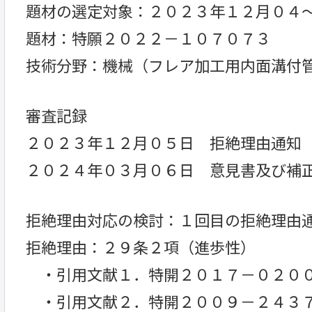
題材の選定対象：２０２３年１２月０４
題材：特願２０２２－１０７０７３
技術分野：機械（フレア加工用内面溝付
審査記録
２０２３年１２月０５日 拒絶理由通知
２０２４年０３月０６日 意見書及び補
拒絶理由対応の検討：１回目の拒絶理由
拒絶理由：２９条２項（進歩性）
・引用文献１．特開２０１７－０２０
・引用文献２．特開２００９－２４３