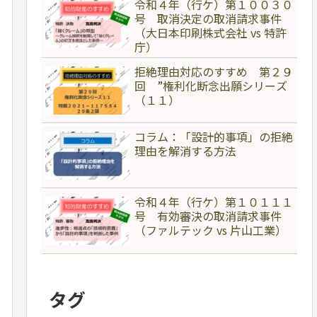
令和４年（行ケ）第１００３０
号 取消決定の取消請求事件
（大日本印刷株式会社 vs 特許
庁）
拒絶理由対応のすすめ 第２９
回 ”権利化断念出願シリーズ
（１１）
コラム：「設計的事項」の拒絶
理由を解消する方法
令和４年（行ケ）第１０１１１
号 有効審決の取消請求事件
（ファルテック vs 片山工業）
タグ