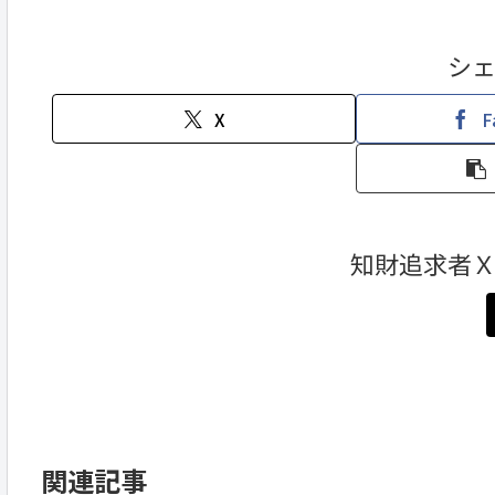
シ
X
F
知財追求者
関連記事