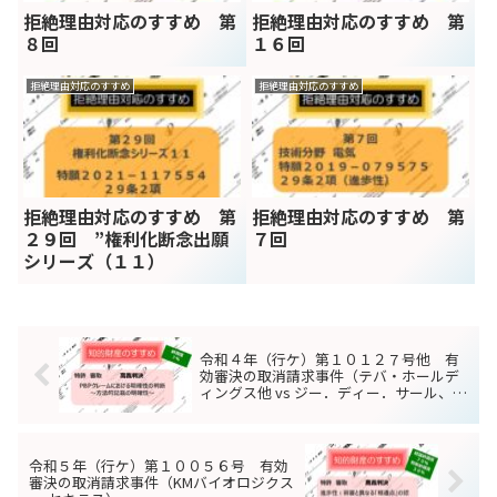
拒絶理由対応のすすめ 第
拒絶理由対応のすすめ 第
８回
１６回
拒絶理由対応のすすめ
拒絶理由対応のすすめ
拒絶理由対応のすすめ 第
拒絶理由対応のすすめ 第
２９回 ”権利化断念出願
７回
シリーズ（１１）
令和４年（行ケ）第１０１２７号他 有
効審決の取消請求事件（テバ・ホールデ
ィングス他 vs ジー．ディー．サール、リ
ミテッド）
令和５年（行ケ）第１００５６号 有効
審決の取消請求事件（KMバイオロジクス