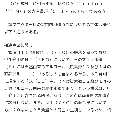
「（Ｃ）成分」に相当する「ＭＧＤＡ（Ｔｒｉｌｏｎ
（Ｒ）
Ｍ）」の含有量が「０．１～５ｗｔ％」である点。
請プロクター社の実質的相違点性についての主張は概ね
以下の通りである。
相違点２に関し
「審決は甲１発明のＮＩ（７ＥＯ）の解釈を誤っており、
甲１発明のＮＩ（７ＥＯ）について、そのアルキル鎖
（Ｒ）には
天然由来のアルコール（炭素数１２及び１４の
直鎖アルコール）であるものも含まれる
から、本件発明１
に規定する「式（ＩＩ）中、Ｒ４は炭素数１２及び１４の
天然アルコール由来の炭化水素であり」という構成は、甲
１発明に包含される関係にあり、この点は両発明の相違点
に該当しない。また、ＮＩ（７ＥＯ）の配合量について
も、
２０ないし２５質量％の範囲で重複している
ため、相