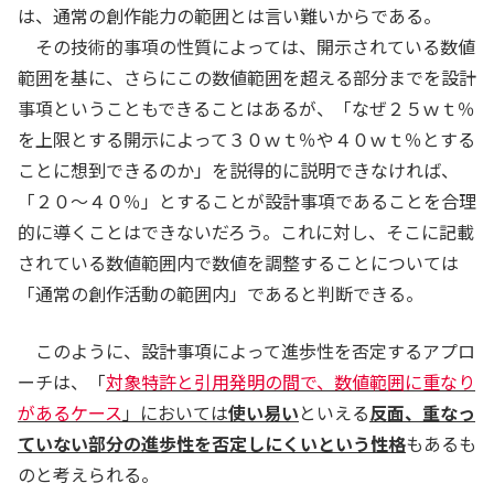
は、通常の創作能力の範囲とは言い難いからである。
その技術的事項の性質によっては、開示されている数値
範囲を基に、さらにこの数値範囲を超える部分までを設計
事項ということもできることはあるが、「なぜ２５ｗｔ％
を上限とする開示によって３０ｗｔ％や４０ｗｔ％とする
ことに想到できるのか」を説得的に説明できなければ、
「２０～４０％」とすることが設計事項であることを合理
的に導くことはできないだろう。これに対し、そこに記載
されている数値範囲内で数値を調整することについては
「通常の創作活動の範囲内」であると判断できる。
このように、設計事項によって進歩性を否定するアプロ
ーチは、「
対象特許と引用発明の間で、数値範囲に重なり
があるケース
」においては
使い易い
といえる
反面、重なっ
ていない部分の進歩性を否定しにくいという性格
もあるも
のと考えられる。