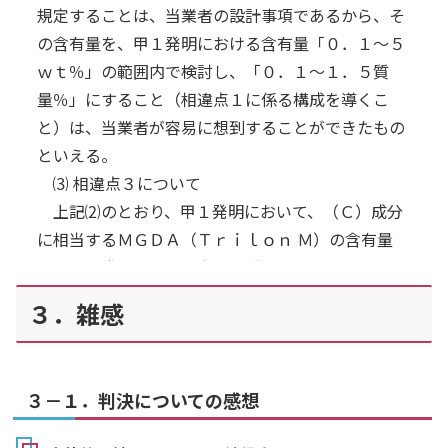
はできない
。
落では（Ｇ）成分は本件各発明の衣料用洗浄剤に必
規定することは、当業者の設計事項であるから、そ
…したがって、原告の上記主張は採用することが
須の組成物とは位置付けられていない。
の含有量を、甲１発明における含有量「０．１～５
また、段落
できない。」
【００２６】の記載によれば、（Ｇ）成分は、
ｗｔ％」の範囲内で検討し、「０．１～１．５質
相違点１について
（Ａ）成分ないし（Ｃ）成分のほかに「含んでいて
量％」にすること（相違点１に係る構成を導くこ
「甲１発明におけるＭＧＤＡ（Ｔｒｉｌｏｎ Ｍ）の
もよい」とされる他の成分の一つとして位置付けら
と）は、当業者が容易に想到することができたもの
含有量「０．１～５ｗｔ％」は、本件発明１におけ
れているにすぎない。
といえる。
る（Ｃ）成分の含有量「０．０２～１．５質量％」
⑶ 相違点３について
本件発明１は、
（Ｇ）成分を一般式（Ｉ）又は
と
一部重複するものの、甲１発明における含有量の
（ＩＩ）のいずれか１種と特定しており、一般式
上記⑵のとおり、甲１発明において、（Ｃ）成分
割合の範囲は、本件発明１における含有量の割合の
に相当するＭＧＤＡ（Ｔｒｉｌｏｎ Ｍ）の含有量
４
（ＩＩ）の
Ｒ
を「炭素数１２及び１４の天然アル
範囲に該当しないものを含んでいる
。
を、甲１発明における含有量「０．１～５ｗｔ％」
コール由来の炭化水素」であるとするが、本件明細
したがって、
本件発明１と甲１発明との相違点１
の範囲内で検討し、「０．１～１．５質量％」にす
４
書には
、「Ｒ
は、直鎖又は分岐鎖であってもよ
３．雑感
は実質的な相違点であるというべきであり、これが
ることは、当業者の設計事項にすぎない。
４
い。」、「Ｒ
としては、具体的には、炭素数１２
形式的な相違点であるとは認められない
。
また、甲１発明において、アニオン界面活性剤で
～１４の第２級アルコール由来のアルキル基が好ま
…数値が一部重複しているからといって、相違点
ある（Ａ）成分の含有量についても、その含有量の
しい。」との記載はあるものの（段落【００３
１が形式的な相違点にすぎないと解すべきというこ
３－１．判決についての感想
合計である「１２～３２ｗｔ％」の範囲内で、当業
４
４】）、
Ｒ
として炭素数１２及び１４の天然アル
とにはならない。…
者が適宜設定し得る事項である。
コール由来の炭化水素が好ましいとの記載は本件明