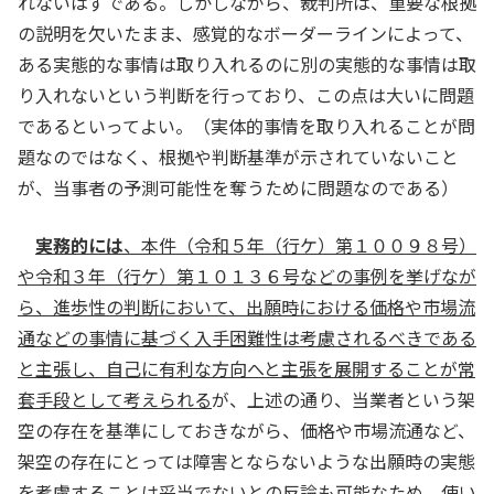
れないはずである。しかしながら、裁判所は、重要な根拠
の説明を欠いたまま、感覚的なボーダーラインによって、
ある実態的な事情は取り入れるのに別の実態的な事情は取
り入れないという判断を行っており、この点は大いに問題
であるといってよい。（実体的事情を取り入れることが問
題なのではなく、根拠や判断基準が示されていないこと
が、当事者の予測可能性を奪うために問題なのである）
実務的には
、本件（令和５年（行ケ）第１００９８号）
や令和３年（行ケ）第１０１３６号などの事例を挙げなが
ら、進歩性の判断において、出願時における価格や市場流
通などの事情に基づく入手困難性は考慮されるべきである
と主張し、自己に有利な方向へと主張を展開することが常
套手段として考えられる
が、上述の通り、当業者という架
空の存在を基準にしておきながら、価格や市場流通など、
架空の存在にとっては障害とならないような出願時の実態
を考慮することは妥当でないとの反論も可能なため、使い