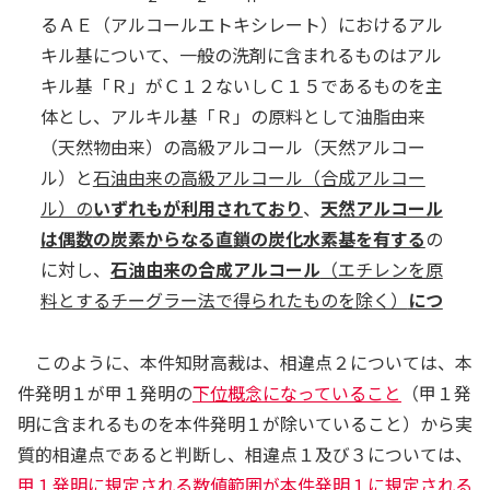
るＡＥ（アルコールエトキシレート）におけるアル
キル基について、一般の洗剤に含まれるものはアル
キル基「Ｒ」がＣ１２ないしＣ１５であるものを主
体とし、アルキル基「Ｒ」の原料として油脂由来
（天然物由来）の高級アルコール（天然アルコー
ル）と
石油由来の高級アルコール（合成アルコー
ル）の
いずれもが利用されており
、
天然アルコール
は偶数の炭素からなる直鎖の炭化水素基を有する
の
に対し、
石油由来の合成アルコール
（エチレンを原
料とするチーグラー法で得られたものを除く）
につ
いては、炭素数が奇数であるもの
を含むか、又は分
枝鎖の炭化水素基を有すること
が、本件出願日当時
このように、本件知財高裁は、相違点２については、本
の
技術常識であった
ものと認められる。
件発明１が甲１発明の
下位概念になっていること
（甲１発
本件発明１のノニオン界面活性剤である（Ｇ）成
明に含まれるものを本件発明１が除いていること）から実
分のうち、一般式（ＩＩ）「…」で表される化合物
質的相違点であると判断し、相違点１及び３については、
４
甲１発明に規定される数値範囲が本件発明１に規定される
におけるＲ
は、「炭素数１２及び炭素数１４の天