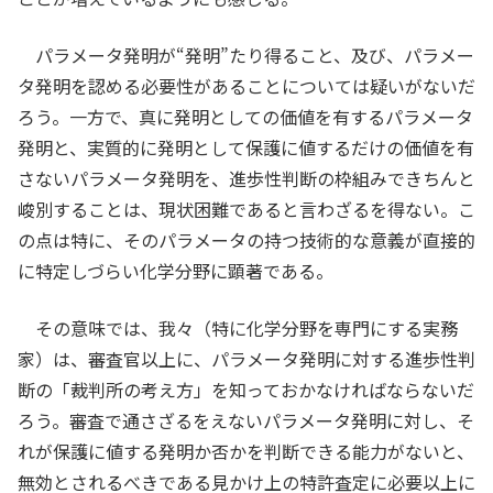
相違点１に関する原告の主張と同様、…Ａ／Ｃ比
いずれの成分も含まない実施例…並びに…合計１５
の範囲が一部一致することをもって、相違点３が形
パラメータ発明が“発明”たり得ること、及び、パラメー
質量％含むにとどまる実施例…に比べて一貫して優
式的な相違点にすぎないと解すべきことにはなら…
タ発明を認める必要性があることについては疑いがないだ
れた防臭効果を得られているとは認められず、実施
ない。
ろう。一方で、真に発明としての価値を有するパラメータ
例６、７、１２などは、むしろ、…防臭効果が劣る
したがって、原告の上記主張は採用することがで
発明と、実質的に発明として保護に値するだけの価値を有
結果となっている。
きない。」
さないパラメータ発明を、進歩性判断の枠組みできちんと
以上のとおり、
本件明細書の記載からは
、…本件
峻別することは、現状困難であると言わざるを得ない。こ
発明１において、（Ｇ）成分を一般式（Ｉ）又は一
の点は特に、そのパラメータの持つ技術的な意義が直接的
般式（ＩＩ）で表される少なくとも１種であると
に特定しづらい化学分野に顕著である。
４
し、一般式（ＩＩ）のＲ
を炭素数１２及び１４の
天然アルコール由来の炭化水素と特定したことにつ
その意味では、我々（特に化学分野を専門にする実務
いて、
格別の技術的意義があるとは認められない。
家）は、審査官以上に、パラメータ発明に対する進歩性判
ウ 上記ア及びイによれば、炭素数１２及び１４の
断の「裁判所の考え方」を知っておかなければならないだ
天然アルコール由来の炭化水素が、甲１発明の「Ｃ
ろう。審査で通さざるをえないパラメータ発明に対し、そ
１２からＣ１５のアルキル鎖」に包含されるもので
れが保護に値する発明か否かを判断できる能力がないと、
あることは当業者に明らかであり、天然アルコール
無効とされるべきである見かけ上の特許査定に必要以上に