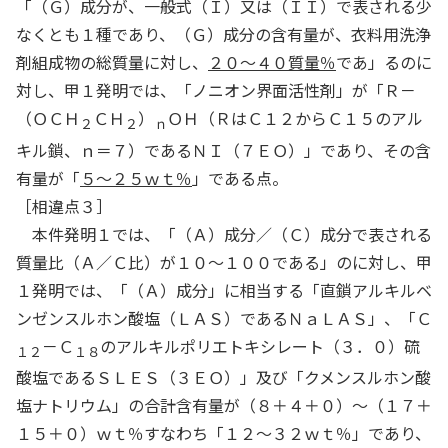
「（Ｇ）成分が、一般式（Ｉ）又は（ＩＩ）で表される少
なくとも１種であり、（Ｇ）成分の含有量が、衣料用洗浄
剤組成物の総質量に対し、
２０～４０質量％
であ」るのに
対し、甲１発明では、「ノニオン界面活性剤」が「Ｒ－
（ＯＣＨ
ＣＨ
）
ＯＨ（ＲはＣ１２からＣ１５のアル
２
２
ｎ
キル鎖、ｎ＝７）であるＮＩ（７ＥＯ）」であり、その含
有量が「
５～２５ｗｔ％
」である点。
［相違点３］
本件発明１では、「（Ａ）成分／（Ｃ）成分で表される
質量比（Ａ／Ｃ比）が１０～１００である」のに対し、甲
１発明では、「（Ａ）成分」に相当する「直鎖アルキルベ
ンゼンスルホン酸塩（ＬＡＳ）であるＮａＬＡＳ」、「Ｃ
－Ｃ
のアルキルポリエトキシレート（３．０）硫
１２
１８
酸塩であるＳＬＥＳ（３ＥＯ）」及び「クメンスルホン酸
塩ナトリウム」の合計含有量が（８＋４＋０）～（１７＋
１５＋０）ｗｔ％すなわち「１２～３２ｗｔ％」であり、