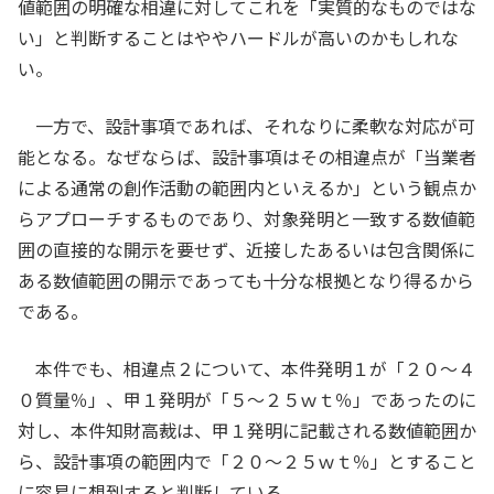
値範囲の明確な相違に対してこれを「実質的なものではな
い」と判断することはややハードルが高いのかもしれな
い。
一方で、設計事項であれば、それなりに柔軟な対応が可
能となる。なぜならば、設計事項はその相違点が「当業者
による通常の創作活動の範囲内といえるか」という観点か
らアプローチするものであり、対象発明と一致する数値範
囲の直接的な開示を要せず、近接したあるいは包含関係に
ある数値範囲の開示であっても十分な根拠となり得るから
である。
本件でも、相違点２について、本件発明１が「２０～４
０質量％」、甲１発明が「５～２５ｗｔ％」であったのに
対し、本件知財高裁は、甲１発明に記載される数値範囲か
ら、設計事項の範囲内で「２０～２５ｗｔ％」とすること
に容易に想到すると判断している。