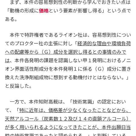
いて、本件出願日当時の技術常識を考慮し、「Ｃ１
まず、本件の容易想到性の判断から学んでおきたい点は
２からＣ１５のアルキル鎖」として天然アルコール
「動機の形成に
価格
という要素が影響し得る」という点で
（炭素数１２及び１４の直鎖アルコール）由来の炭
ある。
化水素を採用し、かつ、ノニオン界面活性剤
（（Ｇ）成分）の含有量を、甲１発明における含有
本件で特許権者であるライオン社は、容易想到性につい
量の範囲内で検討して「２０～２５質量％」にする
てのプロクター社の主張に対し「
経済的な理由や環境負荷
ことによって、相違点２に係る構成を導くことは、
への配慮等から（Ｇ）成分を選択し得るとの事情のみで
当業者が容易に想到することができたものというべ
は
、本件各発明の課題を認識しない甲１発明におけるノニ
きである。」
オン界面活性剤成分を本件発明１に係る（Ｇ）成分に置き
換えた洗浄剤組成物に想到する動機付けとはならない。」
と反論した。
一方で、本件知財高裁は、「技術常識」の認定におい
て、「
特に近年は、価格差が少なくなったことなどから、
天然アルコール（炭素数１２及び１４の直鎖アルコール）
が多く用いられるようになってきたことが、本件出願日当
時の技術常識であった
と認められる。」と判断している。