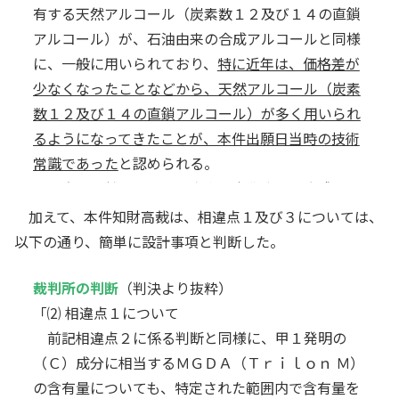
るとは認められない。
有する天然アルコール（炭素数１２及び１４の直鎖
そうすると、…
当業者は、
甲１発明のアルキル基
アルコール）が、石油由来の合成アルコールと同様
「Ｒ」につき、「Ｃ１２からＣ１５のアルキル鎖」
に、一般に用いられており、
特に近年は、価格差が
として、偶数の炭素からなる直鎖の炭化水素基を有
少なくなったことなどから、天然アルコール（炭素
する天然アルコール由来のものと、炭素数が奇数で
数１２及び１４の直鎖アルコール）が多く用いられ
あるか、又は分枝鎖の炭化水素基を有する合成アル
るようになってきたことが、本件出願日当時の技術
コール由来のものの
両方を利用できると認識するも
常識であった
と認められる。
のといえる
。
他方、天然アルコール由来の炭化水素と合成アル
以上によれば、相違点２は実質的な相違点である
コール由来の炭化水素とで、いずれか一方が他方よ
加えて、本件知財高裁は、相違点１及び３については、
というべきであり、これが形式的な相違点にすぎな
りも衣料用洗浄剤の組成物に適しているとの技術常
以下の通り、簡単に設計事項と判断した。
いとは認められない
。
識があったとは認められない。
…本件発明１の（Ｇ）成分の一般式（ＩＩ）にお
イ 本件発明１における（Ｇ）成分の技術的意義に
裁判所の判断
（判決より抜粋）
４
けるＲ
が「炭素数１２及び炭素数１４の天然アル
ついて
「⑵ 相違点１について
コール由来の炭化水素」に限定されていることと相
前記相違点２に係る判断と同様に、甲１発明の
本件明細書の
段落【００２６】は、（Ａ）成分以
違しているというべきであり、
前者が後者を包含し
外の界面活性剤を（Ｇ）成分と称することとしてい
（Ｃ）成分に相当するＭＧＤＡ（Ｔｒｉｌｏｎ Ｍ）
ているから形式的な相違点にすぎないと解すること
るが、段落【０００８】は、「…」と記載し、
の含有量についても、特定された範囲内で含有量を
同段