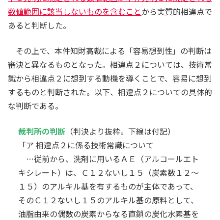
数値範囲に該当しないものを含むこと
から実質的相違点で
然アルコール由来の炭化水素」であるとされている
あると判断した。
が、…炭素数が奇数であるか、又は分枝鎖を有する
４
炭化水素基は、上記Ｒ
に該当せず、このような炭
その上で、本件知財高裁による「容易想到性」の判断は
化水素基を有する化合物は、一般式（ＩＩ）で表さ
審決と異なるものとなった。相違点２については、技術常
れる化合物から除外されるものと認められる。
識から相違点２に想到する動機を導くことで、容易に想到
他方、甲１発明に含まれるノニオン界面活性剤…
するものと判断された。以下、相違点２についての具体的
のＮＩ（７ＥＯ）の構造式は、本件発明１の（Ｇ）
な判断である。
成分の一般式（ＩＩ）においてｗ＝０、ｖ＋ｘが７
４
とした場合と、「Ｒ」と「Ｒ
」との違いを除き、
裁判所の判断
（判決より抜粋。下線は付記）
構造式としては共通する（…）。
「ア 相違点２に係る技術常識について
しかし、
甲１発明
のＮＩ（７ＥＯ）における「Ｒ
…従前から、洗剤に用いるＡＥ（アルコールエト
はＣ１２からＣ１５のアルキル鎖」
はその文言以上
キシレート）は、Ｃ１２ないし１５（炭素数１２～
の特定はなく
、炭素数が奇数（１３又は１５）であ
１５）のアルキル基を有するものが主体であって、
るか、又は分枝鎖の炭化水素基を
除外するものとは
そのＣ１２ないし１５のアルキル基の原料として、
認められず
、天然アルコール由来のものに限定され
油脂由来の偶数の炭素からなる直鎖の炭化水素基を