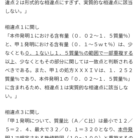
違点２は形式的な相違点にすぎず、実質的な相違点に該当
しない。」
相違点１に関し
「本件発明１における含有量（０．０２～１．５質量％）
と、甲１発明における含有量（０．１～５ｗｔ％）は、少
なくとも
０．１ないし１．５質量％の範囲で一部重複する
以上、少なくともその部分に関しては一致点と判断される
べきである。また、甲１の処方ＸＸＸＩＶは、１．２５２
質量％であり、本件発明１の「０．０２～１．５質量％」
に含まれるため、相違点１は実質的な相違点に該当しな
い。」
相違点３に関し
「甲１発明について、質量比（Ａ／Ｃ比）は最小で１２／
５＝２．４、最大で３２／０．１＝３２０となり、
本件発
明１で規定される数値範囲（１０～１００）と重複する
の