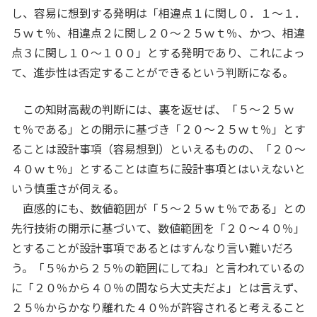
し、容易に想到する発明は「相違点１に関し０．１～１．
５ｗｔ％、相違点２に関し２０～２５ｗｔ％、かつ、相違
点３に関し１０～１００」とする発明であり、これによっ
て、進歩性は否定することができるという判断になる。
この知財高裁の判断には、裏を返せば、「５～２５ｗ
ｔ％である」との開示に基づき「２０～２５ｗｔ％」とす
ることは設計事項（容易想到）といえるものの、「２０～
４０ｗｔ％」とすることは直ちに設計事項とはいえないと
いう慎重さが伺える。
直感的にも、数値範囲が「５～２５ｗｔ％である」との
先行技術の開示に基づいて、数値範囲を「２０～４０％」
とすることが設計事項であるとはすんなり言い難いだろ
う。「５％から２５％の範囲にしてね」と言われているの
に「２０％から４０％の間なら大丈夫だよ」とは言えず、
２５％からかなり離れた４０％が許容されると考えること