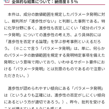
したがって、原告の上記主張は採用することがで
全体的な結果について：納得度８５％
そして、（Ａ）成分と（Ｃ）成分を甲１発明に記
細書に存在せず
、本件発明１の（Ｇ）成分の一般式
きない。」
載の各含有量の数値範囲内で設定した結果として、
４
（ＩＩ）においてＲ
が炭素数１２及び１４の天然
本件は、成分の数値範囲を規定したパラメータ発明に対
相違点３について
Ａ／Ｃ比を「最小で２．４、最大で３２０」の範囲
アルコール由来の炭化水素であるとされた理由は本
し、裁判所が「進歩性がない」と判断した事例である。特
「…甲１発明は、…Ａ／Ｃ比については特定されて
内である「１０～１００」とすること（相違点３に
件明細書の記載からは明らかでない。
に化学分野に多く、進歩性も否定しにくい「成分のパラメ
いない。上記の両成分の含有量の範囲から計算する
係る構成を導くこと）も、当業者にとって格別の創
また、本件明細書に記載された本件防臭効果評価
ータ発明」についての進歩性の考え方、より具体的には
と、Ａ／Ｃ比の値は、最小で２．４、最大で３２０
意工夫を要するものであるとは解されず、当業者が
では、…実施例１ないし２２及び比較例１ないし８
「進歩性を否定する論理」を学ぶ参考事例といえるだろ
となる。
容易に想到することができたものといえる。」
の衣料用洗浄剤組成物が用いられている。本件防臭
う。（※ここで言う「パラメータ発明」は、単に、何らか
他方、本件発明１では、「（Ａ）成分／（Ｃ）成
効果評価で用いられた（Ｇ）成分…のうち本件発明
のパラメータの数値範囲を規定する発明特定事項を備えた
分で表される質量比（Ａ／Ｃ比）が１０～１００で
１で特定された（Ｇ）成分に該当するものはＧ－
発明という意味で用いており、いわゆるサポート要件にお
ある」とされている。
２、Ｇ－２’及びＧ－３であるが、実施例１ないし２
ける「パラメータ発明」とは別意のものであるので注意い
そうすると、
甲１発5 明において算出されるＡ／
２のうち、実施例１ないし５には…いずれも配合さ
ただきたい。）
Ｃ比の範囲は、本件発明１のＡ／Ｃ比の範囲に該当
れておらず、実施例６、７及び９ないし２０には…
しないものを含む
といえる。
進歩性が認められやすい傾向にある「パラメータ発明」
いずれか２種類が合計３０質量％含まれ、実施例２
したがって、
本件発明１と甲１発明との相違点３
は（というよりも正確には、進歩性の否定がしにくい傾向
１及び２２には…各７．５質量％（合計１５質
は実質的な相違点であるというべきであり、これが
にあるという方が適切であろう。）、昨今、批判を受ける
量％）含まれている。そして、防臭効果の評価の結
形式的な相違点であるとは認められない
。
ことが増えているようにも感じる。
果をみると、…合計３０質量％含む実施例…が、…