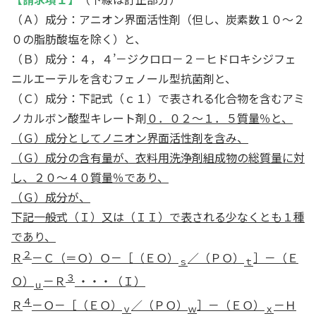
（Ａ）成分：アニオン界面活性剤（但し、炭素数１０～２
０の脂肪酸塩を除く）と、
（Ｂ）成分：４，４’－ジクロロ－２－ヒドロキシジフェ
ニルエーテルを含むフェノール型抗菌剤と、
（Ｃ）成分：下記式（ｃ１）で表される化合物を含むアミ
ノカルボン酸型キレート剤
０．０２～１．５質量％と、
（Ｇ）成分としてノニオン界面活性剤を含み、
（Ｇ）成分の含有量が、衣料用洗浄剤組成物の総質量に対
し、２０～４０質量％であり、
（Ｇ）成分が、
下記一般式（Ｉ）又は（ＩＩ）で表される少なくとも１種
であり、
２
Ｒ
－Ｃ（＝Ｏ）Ｏ－［（ＥＯ）
／（ＰＯ）
］－（Ｅ
ｓ
ｔ
３
Ｏ）
－Ｒ
・・・（Ｉ）
ｕ
４
Ｒ
－Ｏ－［（ＥＯ）
／（ＰＯ）
］－（ＥＯ）
－Ｈ
ｖ
ｗ
ｘ