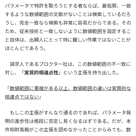
パラメータで特許を取ろうとする者ならば、最低限、一致
するような数値範囲の文献がないことは検索しているだろ
うし、完全一致なら検索も非常に容易だからである。その
ため、従来技術と一致しないように数値範囲を設定するこ
と自体は、出願人にとって特に難しい作業ではないことが
ほとんどであろう。
請求人であるプロクター社は、この数値範囲の不一致に
対し、「
実質的相違点性
」という主張を持ち出した。
「
数値範囲に重複がある以上、数値範囲の違いは実質的な
相違点ではない
」
もしこの主張がすんなり通るのであれば、パラメータ発
明の進歩性は格段に否定し易くなるはずである。だが、本
件知財高裁がこの主張を認めなかったことからみても、数