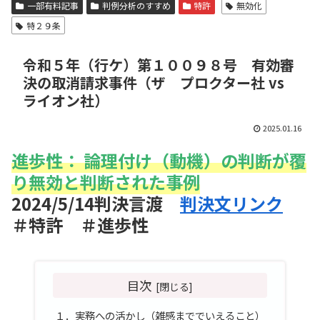
一部有料記事
判例分析のすすめ
特許
無効化
特２９条
令和５年（行ケ）第１００９８号 有効審
決の取消請求事件（ザ プロクター社 vs
ライオン社）
2025.01.16
進歩性： 論理付け（動機）の判断が覆
り無効と判断された事例
2024/5/14判決言渡
判決文リンク
＃特許 ＃進歩性
目次
１．実務への活かし（雑感まででいえること）