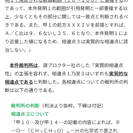
であって、本件発明１の範囲が引用発明と一部重複する以
上、少なくともその部分に関しては一致点と判断されるべ
きである。また、甲１の処方ＸＸＸＩＶを前提とすれば、
Ａ／Ｃ比は９．６ないし２５．６となり、本件発明１によ
り近接した値になるため、相違点３は実質的な相違点に該
当しない。」
本件裁判所は
、請プロクター社のした「実質的相違点
性」の主張を容れず、相違点１乃至３はいずれも
実質的な
相違点である
と判断した。各相違点についての裁判所の判
断は以下の通りである。
裁判所の判断
（判決より抜粋。下線は付記）
相違点２について
「甲１０…及び甲１４…の記載の内容によれば、Ｒ
－Ｏ－（ＣＨ
ＣＨ
Ｏ）
－Ｈの化学式で表され
２
２
ｎ