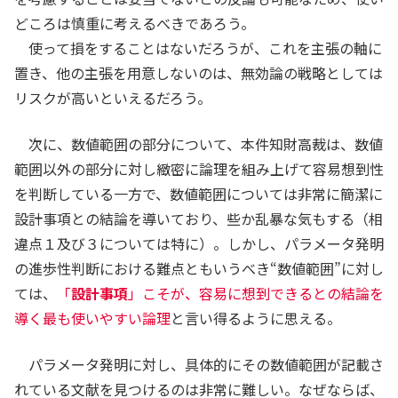
どころは慎重に考えるべきであろう。
使って損をすることはないだろうが、これを主張の軸に
置き、他の主張を用意しないのは、無効論の戦略としては
リスクが高いといえるだろう。
次に、数値範囲の部分について、本件知財高裁は、数値
範囲以外の部分に対し緻密に論理を組み上げて容易想到性
を判断している一方で、数値範囲については非常に簡潔に
設計事項との結論を導いており、些か乱暴な気もする（相
違点１及び３については特に）。しかし、パラメータ発明
の進歩性判断における難点ともいうべき“数値範囲”に対し
ては、
「
設計事項
」こそが、容易に想到できるとの結論を
導く最も使いやすい論理
と言い得るように思える。
パラメータ発明に対し、具体的にその数値範囲が記載さ
れている文献を見つけるのは非常に難しい。なぜならば、