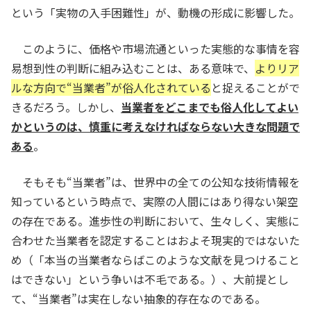
という「実物の入手困難性」が、動機の形成に影響した。
このように、価格や市場流通といった実態的な事情を容
易想到性の判断に組み込むことは、ある意味で、
よりリア
ルな方向で“当業者”が俗人化されている
と捉えることがで
きるだろう。しかし、
当業者をどこまでも俗人化してよい
かというのは、慎重に考えなければならない大きな問題で
ある
。
そもそも“当業者”は、世界中の全ての公知な技術情報を
知っているという時点で、実際の人間にはあり得ない架空
の存在である。進歩性の判断において、生々しく、実態に
合わせた当業者を認定することはおよそ現実的ではないた
め（「本当の当業者ならばこのような文献を見つけること
はできない」という争いは不毛である。）、大前提とし
て、“当業者”は実在しない抽象的存在なのである。