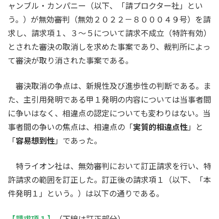
ャンブル・カンパニー（以下、「請プロクター社」とい
う。）が無効審判（無効２０２２－８０００４９号）を請
求し、請求項１、３～５について請求不成立（特許有効）
とされた審決の取消しを求めた事案であり、裁判所によっ
て審決が取り消された事案である。
審決取消の争点は、新規性及び進歩性の判断である。ま
た、主引用発明である甲１発明の内容については当事者間
に争いはなく、相違点の認定についても変わりはない。当
事者間の争いの焦点は、相違点の「
実質的相違点性
」と
「
容易想到性
」であった。
特ライオン社は、無効審判において訂正請求を行い、特
許請求の範囲を訂正した。訂正後の請求項１（以下、「本
件発明１」という。）は以下の通りである。
【請求項１】
（下線は訂正部分）