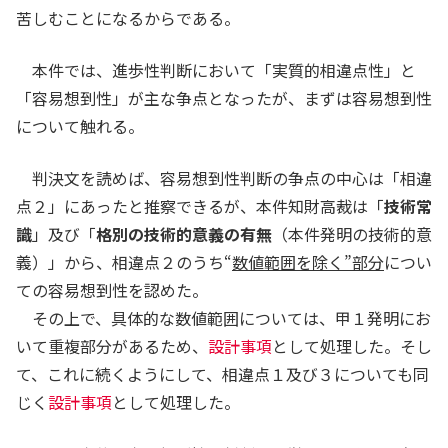
由来の炭化水素と合成アルコール由来の炭化水素と
苦しむことになるからである。
で、いずれか一方が他方よりも衣料用洗浄剤の組成
物に適しているとは認められず、どちらを選択する
本件では、進歩性判断において「実質的相違点性」と
かについて格別の技術的意義があるとも認められな
「容易想到性」が主な争点となったが、まずは容易想到性
いから、アルコールエトキシレート（ＡＥ）のＣ１
について触れる。
２ないし１５（炭素数１２～１５）のアルキル鎖の
原料として、近年多く用いられている、油脂由来の
判決文を読めば、容易想到性判断の争点の中心は「相違
偶数の炭素からなる直鎖の炭化水素基を有する天然
点２」にあったと推察できるが、本件知財高裁は「
技術常
アルコール（炭素数１２及び１４の直鎖アルコー
識
」及び「
格別の技術的意義の有無
（本件発明の技術的意
ル）を用いることは、
当業者が当然に想起するもの
義）」から、相違点２のうち“
数値範囲を除く”部分
につい
であるといえる
。
ての容易想到性を認めた。
エ 甲１発明において、ＮＩ（７ＥＯ）の含有量は
その上で、具体的な数値範囲については、甲１発明にお
「５～２５ｗｔ％」とされているところ、
特定され
いて重複部分があるため、
設計事項
として処理した。そし
た範囲内で含有量を規定することは、当業者の設計
て、これに続くようにして、相違点１及び３についても同
事項にすぎない
というべきである。
じく
設計事項
として処理した。
オ 以上によれば、甲１発明のＮＩ（７ＥＯ）にお