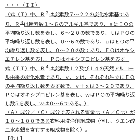
・・・（ＩＩ）
２
（式（Ｉ）中、Ｒ
は炭素数７～２２の炭化水素基であ
３
り、Ｒ
は炭素数１～６のアルキル基であり、ｓはＥＯの
平均繰り返し数を表し、６～２０の数であり、ｔはＰＯの
平均繰り返し数を表し、０～６の数であり、ｕはＥＯの平
均繰り返し数を表し、０～２０の数であり、ＥＯはオキシ
エチレン基を表し、ＰＯはオキシプロピレン基を表す。
４
式（ＩＩ）中、Ｒ
は炭素数１２及び１４の天然アルコー
ル由来の炭化水素であり、ｖ、ｘは、それぞれ独立にＥＯ
の平均繰り返し数を表す数で、ｖ＋ｘは３～２０であり、
ＰＯはオキシプロピレン基を表し、ｗはＰＯの平均繰り返
し数5 を表し、ｗは０～６である。）
（Ａ）成分／（Ｃ）成分で表される質量比（Ａ／Ｃ比）が
１０～１００である
衣料用洗浄剤組成物（但し、クエン酸
二水素銀を含有する組成物を除く）。
【化１】