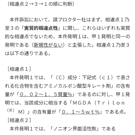
（相違点２→３→１の順に判断）
本件訴訟において、請プロクター社はまず、相違点１乃
至３の「
実質的相違点性
」に関し、これらはいずれも実質
的な相違点でないため、本件発明１は、甲１発明と同一の
発明である（
新規性がない
）と主張した。相違点１乃至３
は以下の通りである。
［相違点１］
本件発明１では、「（Ｃ）成分：下記式（ｃ１）で表さ
れる化合物を含むアミノカルボン酸型キレート剤」の含有
量が「
０．０２～１．５質量％
」であるのに対し、甲１発
明では、当該成分に相当する「ＭＧＤＡ（Ｔｒｉｌｏｎ
（Ｒ）
Ｍ）」の含有量が「
０．１～５ｗｔ％
」である点。
［相違点２］
本件発明１では、「ノニオン界面活性剤」である