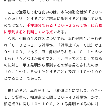
ここで注意しておきたいのは、
本件知財高裁が「２０～
４０ｗｔ％」とすることに容易に想到すると判断している
のではなく、
重複部分である「２０～２５ｗｔ％」に容易
に想到すると判断している点
である。
なお、相違点１及び３についても、本件発明１がそれぞ
れ「０．０２～１．５質量％」「質量比（Ａ／Ｃ比）が１
０～１００」であり、甲１発明がそれぞれ「０．１～５ｗ
ｔ％」「Ａ／Ｃ比が最小で２．４、最大で３２０」である
のに対し、甲１発明から想到するのが容易とされたのは
「０．１～１．５ｗｔ％とすること」及び「１０～１００
とすること」であった。
まとめると、本件発明は、「相違点１に関し０．０２～
１．５質量％、相違点２に関し２０～４０質量％、かつ、
相違点３に関し１０～１００」とする発明であるのに対