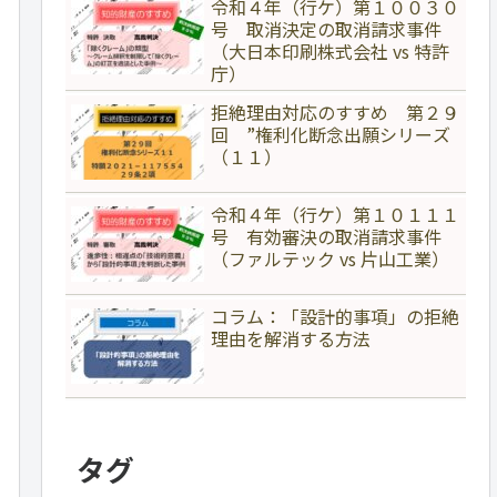
令和４年（行ケ）第１００３０
号 取消決定の取消請求事件
（大日本印刷株式会社 vs 特許
庁）
拒絶理由対応のすすめ 第２９
回 ”権利化断念出願シリーズ
（１１）
令和４年（行ケ）第１０１１１
号 有効審決の取消請求事件
（ファルテック vs 片山工業）
コラム：「設計的事項」の拒絶
理由を解消する方法
タグ