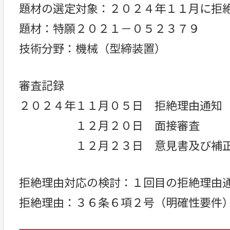
題材の選定対象：２０２４年１１月に拒
題材：特願２０２１－０５２３７９
技術分野：機械（型締装置）
審査記録
２０２４年１１月０５日 拒絶理由通知
１２月２０日 面接審査
１２月２３日 意見書及び補正
拒絶理由対応の検討：１回目の拒絶理由
拒絶理由：３６条６項２号（明確性要件